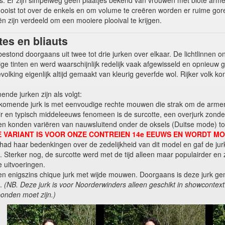
s. Er zijn simpelweg géén plaatjes bekend van vrouwen met blote arme
 mooist tot over de enkels en om volume te creëren worden er ruime gor
n zijn verdeeld om een mooiere plooival te krijgen.
tes en bliauts
tond doorgaans uit twee tot drie jurken over elkaar. De lichtlinnen 
ige tinten en werd waarschijnlijk redelijk vaak afgewisseld en opnieu
lking eigenlijk altijd gemaakt van kleurig geverfde wol. Rijker volk ko
nde jurken zijn als volgt:
omende jurk is met eenvoudige rechte mouwen die strak om de armen z
ir en typisch middeleeuws fenomeen is de surcotte, een overjurk zon
n konden variëren van nauwsluitend onder de oksels (Duitse mode) tot
E VARIANT IS VOOR ONZE CONTREIEN 14e EEUWS EN WORDT M
had haar bedenkingen over de zedelijkheid van dit model en gaf de jurk 
k. Sterker nog, de surcotte werd met de tijd alleen maar populairder 
e uitvoeringen.
en enigszins chique jurk met wijde mouwen. Doorgaans is deze jurk gem
d.
(NB. Deze jurk is voor Noorderwinders alleen geschikt in showcontext
onden moet zijn.)