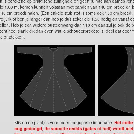
oon is berekend op praktische zuinigheid en geeft ruimte aan dames r
de 1.60 m. komen kunnen volstaan met panden van 140 cm breed en k
40 cm breed) halen. (Een enkele stuk stof is soms ook 150 cm breed. Dit
 jurk of ben je langer dan heb je dus zeker die 1.50 nodig en vanaf 
ellen. Heb je een wijdere busteomvang dan 110 cm dan zul je ook de b
cht heel slank kijk dan even wat je schouderbreedte is, deel dat door 
te ontdekken.
Klik op de plaatjes voor meer toegepaste informatie.
Het cotte
nog gedoogd, de surcotte rechts (gates of hell) wordt ni