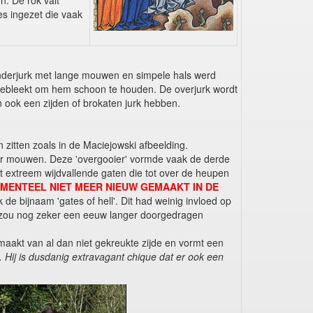
n. De rok valt
es ingezet die vaak
onderjurk met lange mouwen en simpele hals werd
w gebleekt om hem schoon te houden. De overjurk wordt
n ook een zijden of brokaten jurk hebben.
itten zoals in de Maciejowski afbeelding.
der mouwen. Deze 'overgooier' vormde vaak de derde
 extreem wijdvallende gaten die tot over de heupen
OMENTEEL NIET MEER NIEUW GEMAAKT IN DE
de bijnaam 'gates of hell'. Dit had weinig invloed op
en zou nog zeker een eeuw langer doorgedragen
aakt van al dan niet gekreukte zijde en vormt een
. Hij is dusdanig extravagant chique dat er ook een