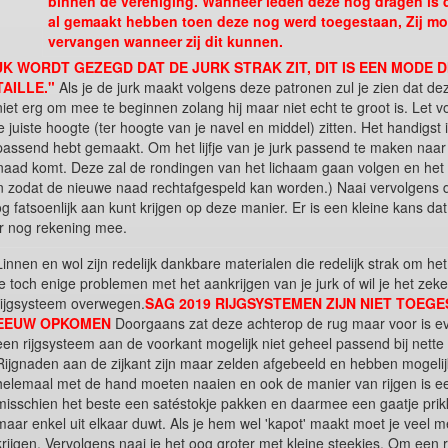
binnen de vereniging. Wanneer leden deze nog dragen is di
al gemaakt hebben toen deze nog werd toegestaan, Zij mo
vervangen wanneer zij dit kunnen.
TUK WORDT GEZEGD DAT DE JURK STRAK ZIT, DIT IS EEN MODE D
AILLE."
Als je de jurk maakt volgens deze patronen zul je zien dat d
 niet erg om mee te beginnen zolang hij maar niet echt te groot is. Le
de juiste hoogte (ter hoogte van je navel en middel) zitten. Het handig
passend hebt gemaakt. Om het lijfje van je jurk passend te maken naar
aad komt. Deze zal de rondingen van het lichaam gaan volgen en het geh
 zodat de nieuwe naad rechtafgespeld kan worden.) Naai vervolgens d
og fatsoenlijk aan kunt krijgen op deze manier. Er is een kleine kans d
ar nog rekening mee.
Linnen en wol zijn redelijk dankbare materialen die redelijk strak om 
je toch enige problemen met het aankrijgen van je jurk of wil je het z
rijgsysteem overwegen.
SAG 2019 RIJGSYSTEMEN ZIJN NIET TOEG
EEUW OPKOMEN
Doorgaans zat deze achterop de rug maar voor is ev
een rijgsysteem aan de voorkant mogelijk niet geheel passend bij nette
Rijgnaden aan de zijkant zijn maar zelden afgebeeld en hebben mogeli
helemaal met de hand moeten naaien en ook de manier van rijgen is ee
misschien het beste een satéstokje pakken en daarmee een gaatje prikk
maar enkel uit elkaar duwt. Als je hem wel 'kapot' maakt moet je veel 
krijgen. Vervolgens naai je het oog groter met kleine steekjes. Om een