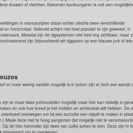
deze draaien of vlechten. Katoenen borduurgaren is ook een mogelijkhei
eeldingen in manuscripten staan echter slechts twee verschillende
l en horizontaal. Gekruist schijnt niet heel populair te zijn geweest, in
kunstenaars. Meestal zijn de rijgsystemen niet heel erg zichtbaar, maar 
ontrasterend zijn (bijvoorbeeld wit rijggaren op een blauwe jurk of iets
keuzes
lsof er maar weinig variatie mogelijk is in jurken zijn er toch een aantal
te zijn er maar twee jurkmodellen mogelijk maar hier kan redelijk in gev
t maken en ook hoe breed je het midden en achterstuk wilt hebben. De
 eventueel overwegen om bij een surcotte een zijsplit te maken in plaats
nden.) Maak deze niet te hoog aangezien dat mogelijk niet te verantwoorde
Op de foto hieronder zijn twee van zulke jurken te zien. Deze zijn in
ok interessant om te overwegen.