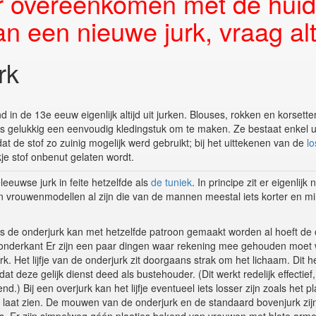
r overeenkomen met de huidig
 een nieuwe jurk, vraag alti
rk
in de 13e eeuw eigenlijk altijd uit jurken. Blouses, rokken en korsetten
 is gelukkig een eenvoudig kledingstuk om te maken. Ze bestaat enkel uit
t de stof zo zuinig mogelijk werd gebruikt; bij het uittekenen van de
l
e stof onbenut gelaten wordt.
eeuwse jurk in feite hetzelfde als
de tuniek
. In principe zit er eigenlijk 
n vrouwenmodellen al zijn die van de mannen meestal iets korter en mi
s de onderjurk kan met hetzelfde patroon gemaakt worden al hoeft de o
e onderkant Er zijn een paar dingen waar rekening mee gehouden moet 
k. Het lijfje van de onderjurk zit doorgaans strak om het lichaam. Dit 
at deze gelijk dienst deed als bustehouder. (Dit werkt redelijk effectief,
.) Bij een overjurk kan het lijfje eventueel iets losser zijn zoals het pl
 laat zien. De mouwen van de onderjurk en de standaard bovenjurk zijn 