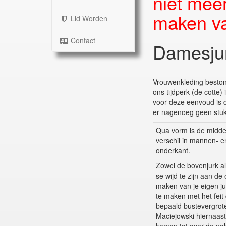
niet mee
maken van
Lid Worden
Contact
Damesju
Vrouwenkleding bestond 
ons tijdperk (de cotte)
voor deze eenvoud is da
er nagenoeg geen stukj
Qua vorm is de middel
verschil in mannen- e
onderkant.
Zowel de bovenjurk al
se wijd te zijn aan d
maken van je eigen jur
te maken met het feit d
bepaald bustevergrotend
Maciejowski hiernaast