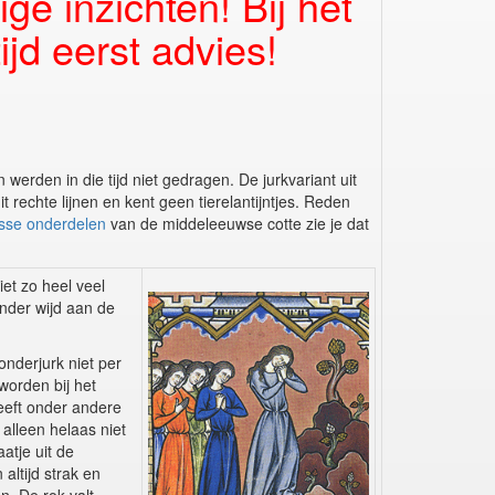
e inzichten! Bij het
jd eerst advies!
 werden in die tijd niet gedragen. De jurkvariant uit
 rechte lijnen en kent geen tierelantijntjes. Reden
osse onderdelen
van de middeleeuwse cotte zie je dat
niet zo heel veel
nder wijd aan de
nderjurk niet per
worden bij het
heeft onder andere
 alleen helaas niet
aatje uit de
altijd strak en