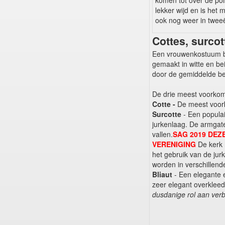
komen tot over de pol
lekker wijd en is het
ook nog weer in tweeë
Cottes, surcot
Een vrouwenkostuum bes
gemaakt in witte en be
door de gemiddelde bevo
De drie meest voorkome
Cotte -
De meest voork
Surcotte
- Een popula
jurkenlaag. De armgate
vallen.
SAG 2019 DEZ
VERENIGING
De kerk 
het gebruik van de jur
worden in verschillend
Bliaut
- Een elegante 
zeer elegant overklee
dusdanige rol aan verb