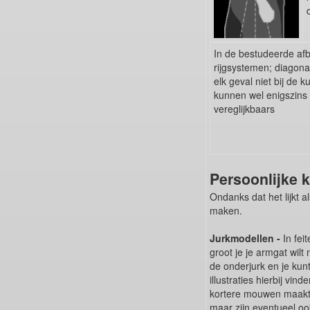
In de bestudeerde afb
rijgsystemen; diagonaa
elk geval niet bij de 
kunnen wel enigszins c
vereglijkbaars
Persoonlijke 
Ondanks dat het lijkt a
maken.
Jurkmodellen -
In fei
groot je je armgat wil
de onderjurk en je kunt
illustraties hierbij vi
kortere mouwen maakt. 
maar zijn eventueel o