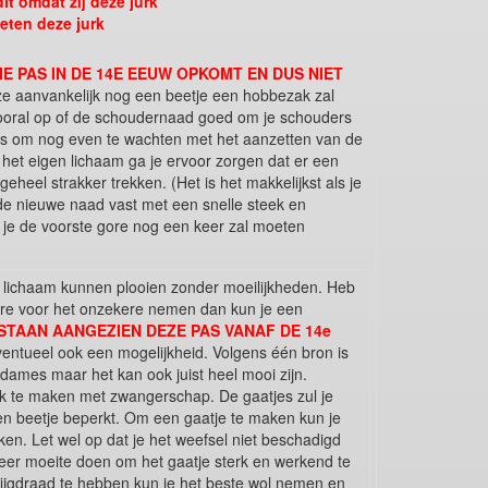
t omdat zij deze jurk
eten deze jurk
IE PAS IN DE 14E EEUW OPKOMT EN DUS NIET
eze aanvankelijk nog een beetje een hobbezak zal
t vooral op of de schoudernaad goed om je schouders
st is om nog even te wachten met het aanzetten van de
 het eigen lichaam ga je ervoor zorgen dat er een
eel strakker trekken. (Het is het makkelijkst als je
e nieuwe naad vast met een snelle steek en
at je de voorste gore nog een keer zal moeten
het lichaam kunnen plooien zonder moeilijkheden. Heb
ekere voor het onzekere nemen dan kun je een
ESTAAN AANGEZIEN DEZE PAS VANAF DE 14e
entueel ook een mogelijkheid. Volgens één bron is
 dames maar het kan ook juist heel mooi zijn.
jk te maken met zwangerschap. De gaatjes zul je
n beetje beperkt. Om een gaatje te maken kun je
en. Let wel op dat je het weefsel niet beschadigd
meer moeite doen om het gaatje sterk en werkend te
 rijgdraad te hebben kun je het beste wol nemen en