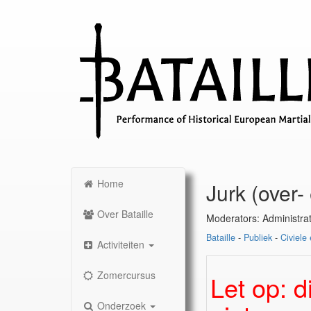
Home
Jurk (over-
Over Bataille
Moderators: Administra
Bataille
-
Publiek
-
Civiele 
Activiteiten
Zomercursus
Let op: d
Onderzoek